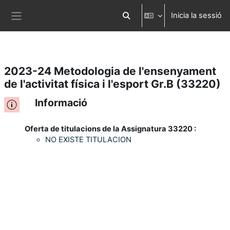
Inicia la sessió
Ves al contingut principal
Commuta l'entrada de la cerca
Panell lateral
2023-24 Metodologia de l'ensenyament
de l'activitat física i l'esport Gr.B (33220)
Informació
Oferta de titulacions de la Assignatura 33220 :
NO EXISTE TITULACION