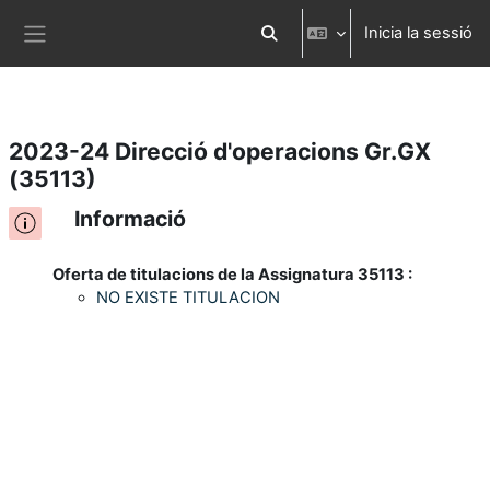
Inicia la sessió
Ves al contingut principal
Commuta l'entrada de la cerca
Panell lateral
2023-24 Direcció d'operacions Gr.GX
(35113)
Informació
Oferta de titulacions de la Assignatura 35113 :
NO EXISTE TITULACION