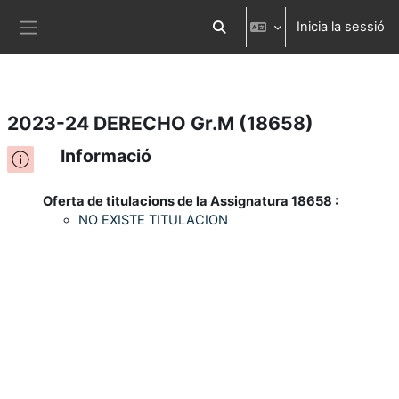
Inicia la sessió
Ves al contingut principal
Commuta l'entrada de la cerca
Panell lateral
2023-24 DERECHO Gr.M (18658)
Informació
Oferta de titulacions de la Assignatura 18658 :
NO EXISTE TITULACION