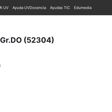
i UV
Ayuda UVDocencia
Ayudas TIC
Edumedia
 Gr.DO (52304)
: