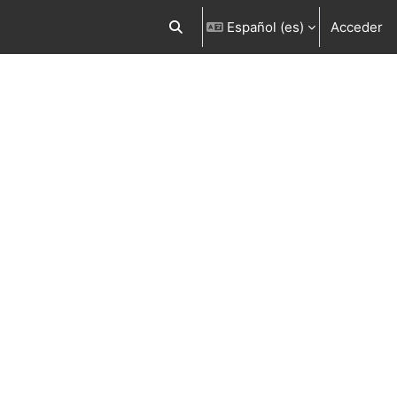
Español ‎(es)‎
Acceder
Selector de búsqueda de entrada