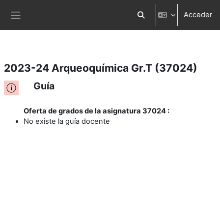
Acceder
Salta al contenido principal
Selector de búsqueda d
Panel lateral
2023-24 Arqueoquímica Gr.T (37024)
Guía
Oferta de grados de la asignatura 37024 :
No existe la guía docente