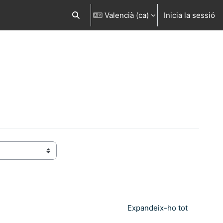
Valencià ‎(ca)‎
Inicia la sessió
Commuta l'entrada de la cerca
Expandeix-ho tot