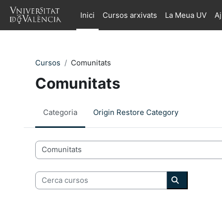
Ves al contingut principal
Inici
Cursos arxivats
La Meua UV
A
Cursos
Comunitats
Comunitats
Categoria
Origin Restore Category
Categories de Cursos
Cerca cursos
Cerca curso