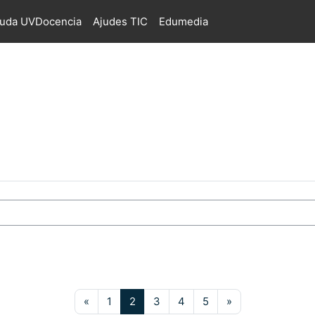
juda UVDocencia
Ajudes TIC
Edumedia
s
Pàgina anterior
Pàgina 1
Pàgina 2
Pàgina 3
Pàgina 4
Pàgina 5
Pàgina següent
«
1
2
3
4
5
»