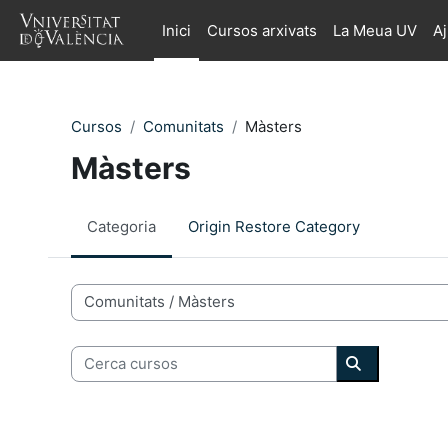
Ves al contingut principal
Inici
Cursos arxivats
La Meua UV
A
Cursos
Comunitats
Màsters
Màsters
Categoria
Origin Restore Category
Categories de Cursos
Cerca cursos
Cerca curso