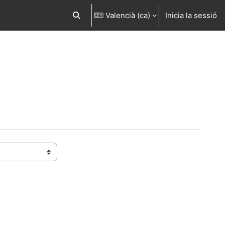
Valencià ‎(ca)‎
Inicia la sessió
Commuta l'entrada de la cerca