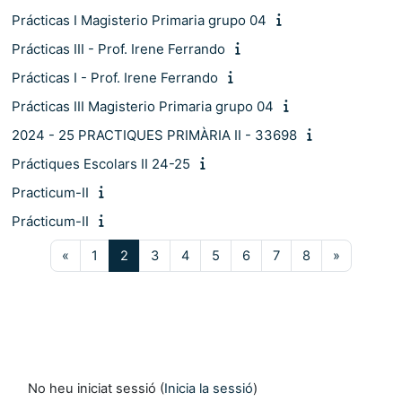
Prácticas I Magisterio Primaria grupo 04
Prácticas III - Prof. Irene Ferrando
Prácticas I - Prof. Irene Ferrando
Prácticas III Magisterio Primaria grupo 04
2024 - 25 PRACTIQUES PRIMÀRIA II - 33698
Práctiques Escolars II 24-25
Practicum-II
Prácticum-II
Pàgina anterior
Pàgina 1
Pàgina 2
Pàgina 3
Pàgina 4
Pàgina 5
Pàgina 6
Pàgina 7
Pàgina 8
Pàgina se
«
1
2
3
4
5
6
7
8
»
No heu iniciat sessió (
Inicia la sessió
)