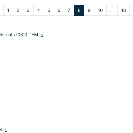
Pàgina anterior
Pàgina 1
Pàgina 2
Pàgina 3
Pàgina 4
Pàgina 5
Pàgina 6
Pàgina 7
Pàgina 8
Pàgina 9
Pàgina 10
Pàg
1
2
3
4
5
6
7
8
9
10
…
18
 Mercats (032) TFM
M