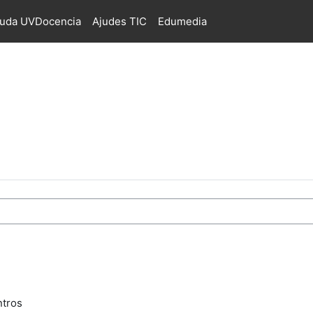
juda UVDocencia
Ajudes TIC
Edumedia
s
ntros