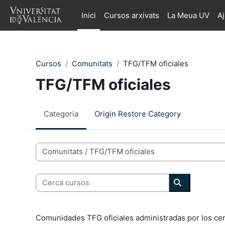
Ves al contingut principal
Inici
Cursos arxivats
La Meua UV
A
Cursos
Comunitats
TFG/TFM oficiales
TFG/TFM oficiales
Categoria
Origin Restore Category
Categories de Cursos
Cerca cursos
Cerca curso
Comunidades TFG oficiales administradas por los ce