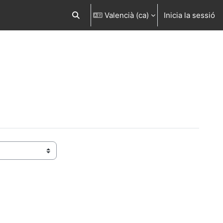
Valencià ‎(ca)‎
Inicia la sessió
Commuta l'entrada de la cerca