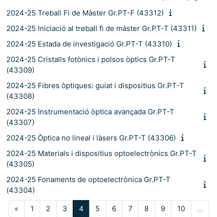
2024-25 Treball Fi de Màster Gr.PT-F (43312)
2024-25 Iniciació al treball fi de màster Gr.PT-T (43311)
2024-25 Estada de investigació Gr.PT-T (43310)
2024-25 Cristalls fotònics i polsos òptics Gr.PT-T
(43309)
2024-25 Fibres òptiques: guiat i dispositius Gr.PT-T
(43308)
2024-25 Instrumentació òptica avançada Gr.PT-T
(43307)
2024-25 Òptica no lineal i làsers Gr.PT-T (43306)
2024-25 Materials i dispositius optoelectrònics Gr.PT-T
(43305)
2024-25 Fonaments de optoelectrònica Gr.PT-T
(43304)
Pàgina anterior
Pàgina 1
Pàgina 2
Pàgina 3
Pàgina 4
Pàgina 5
Pàgina 6
Pàgina 7
Pàgina 8
Pàgina 9
Pàgina 10
«
1
2
3
4
5
6
7
8
9
10
…