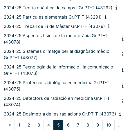
2024-25 Teoria quàntica de camps I Gr.PT-T (43292)
2024-25 Partícules elementals Gr.PT-T (43291)
2024-25 Treball de Fi de Màster Gr.PT-F (43079)
2024-25 Aspectes físics de la radioteràpia Gr.PT-T
(43078)
2024-25 Sistemes d'imatge per al diagnòstic mèdic
Gr.PT-T (43077)
2024-25 Tecnologia de la informació i la comunicació
Gr.PT-T (43076)
2024-25 Protecció radiològica en medicina Gr.PT-T
(43075)
2024-25 Detectors de radiació en medicina Gr.PT-T
(43074)
2024-25 Dosimetria de les radiacions Gr.PT-T (43073)
Pàgina anterior
Pàgina 1
Pàgina 2
Pàgina 3
Pàgina 4
Pàgina 5
Pàgina 6
Pàgina 7
Pàgina 8
Pàgina 9
Pàgina 10
«
1
2
3
4
5
6
7
8
9
10
…