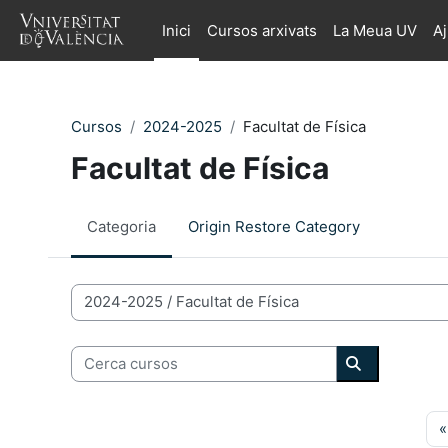
Ves al contingut principal
Inici
Cursos arxivats
La Meua UV
A
Cursos
2024-2025
Facultat de Física
Facultat de Física
Categoria
Origin Restore Category
Categories de Cursos
Cerca cursos
Cerca curso
«