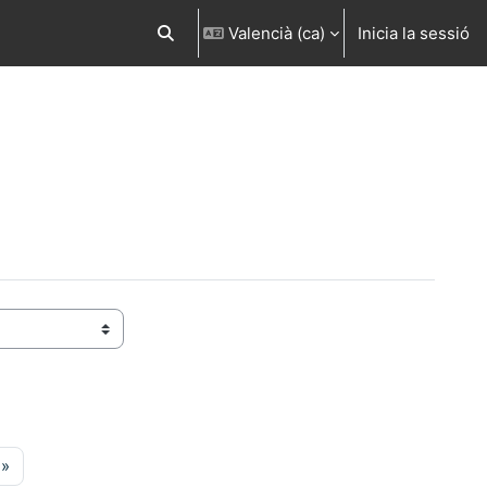
Valencià ‎(ca)‎
Inicia la sessió
Commuta l'entrada de la cerca
ina 17
Pàgina següent
»