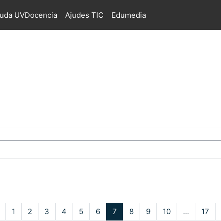
juda UVDocencia
Ajudes TIC
Edumedia
s
Pàgina anterior
Pàgina 1
Pàgina 2
Pàgina 3
Pàgina 4
Pàgina 5
Pàgina 6
Pàgina 7
Pàgina 8
Pàgina 9
Pàgina 10
Pàg
1
2
3
4
5
6
7
8
9
10
…
17