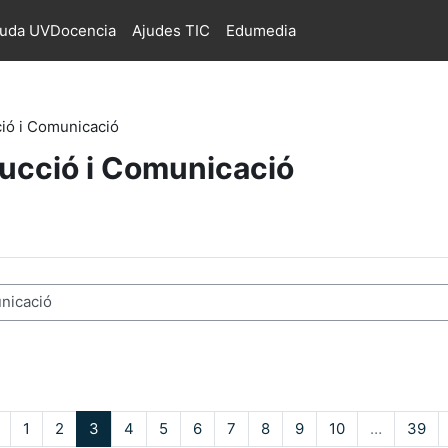
juda UVDocencia
Ajudes TIC
Edumedia
ció i Comunicació
aducció i Comunicació
s
Pàgina anterior
Pàgina 1
Pàgina 2
Pàgina 3
Pàgina 4
Pàgina 5
Pàgina 6
Pàgina 7
Pàgina 8
Pàgina 9
Pàgina 10
Pà
1
2
3
4
5
6
7
8
9
10
…
39