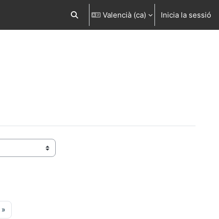
Valencià ‎(ca)‎
Inicia la sessió
Commuta l'entrada de la cerca
gina 39
Pàgina següent
»