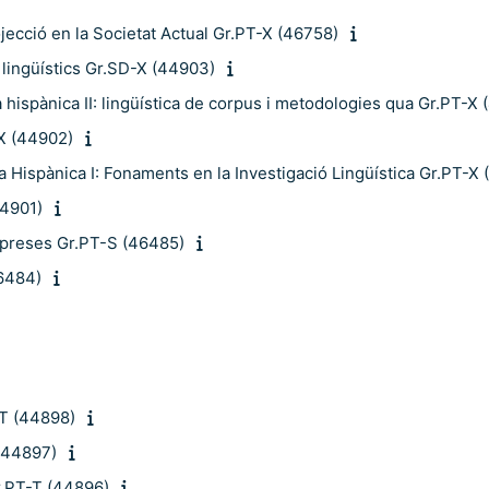
ojecció en la Societat Actual Gr.PT-X (46758)
e lingüístics Gr.SD-X (44903)
 hispànica II: lingüística de corpus i metodologies qua Gr.PT-X
-X (44902)
a Hispànica I: Fonaments en la Investigació Lingüística Gr.PT-X
44901)
mpreses Gr.PT-S (46485)
46484)
-T (44898)
(44897)
r.PT-T (44896)