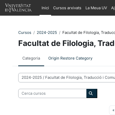
Ves al contingut principal
Inici
Cursos arxivats
La Meua UV
A
Cursos
2024-2025
Facultat de Filologia, Traduc
Facultat de Filologia, Tr
Categoria
Origin Restore Category
Categories de Cursos
Cerca cursos
Cerca curso
«