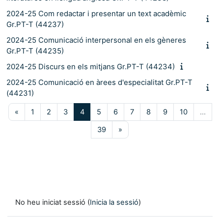
2024-25 Com redactar i presentar un text acadèmic
Gr.PT-T (44237)
2024-25 Comunicació interpersonal en els gèneres
Gr.PT-T (44235)
2024-25 Discurs en els mitjans Gr.PT-T (44234)
2024-25 Comunicació en àrees d'especialitat Gr.PT-T
(44231)
Pàgina anterior
Pàgina 1
Pàgina 2
Pàgina 3
Pàgina 4
Pàgina 5
Pàgina 6
Pàgina 7
Pàgina 8
Pàgina 9
Pàgina 10
«
1
2
3
4
5
6
7
8
9
10
…
Pàgina 39
Pàgina següent
39
»
No heu iniciat sessió (
Inicia la sessió
)