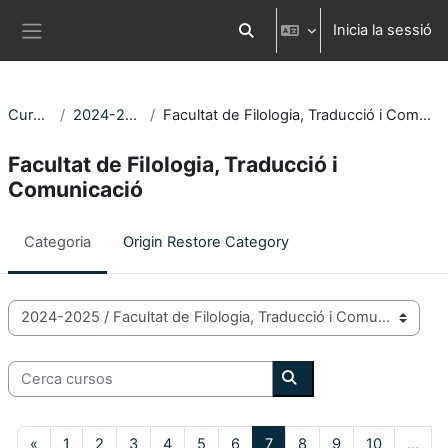
Ves al contingut principal
Inicia la sessió
Commuta l'entrada de la cerca
Panell lateral
Cursos
2024-2025
Facultat de Filologia, Traducció i Comunicació
Facultat de Filologia, Traducció i
Comunicació
Categoria
Origin Restore Category
Categories de Cursos
Cerca cursos
Cerca cursos
Pàgina anterior
Pàgina 1
Pàgina 2
Pàgina 3
Pàgina 4
Pàgina 5
Pàgina 6
Pàgina 7
Pàgina 8
Pàgina 9
Pàgina 10
«
1
2
3
4
5
6
7
8
9
10
…