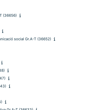
-T (36656)
nicació social Gr.A-T (36652)
48)
647)
643)
4)
iva Gr.A-T (36633)