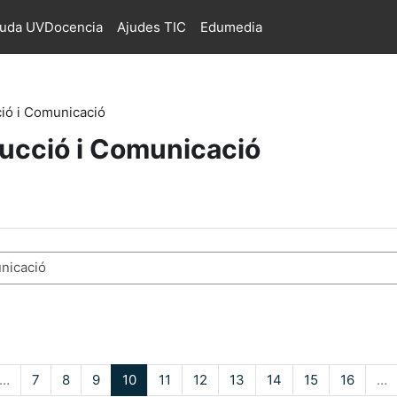
juda UVDocencia
Ajudes TIC
Edumedia
ció i Comunicació
aducció i Comunicació
s
nterior
ina 1
Pàgina 7
Pàgina 8
Pàgina 9
Pàgina 10
Pàgina 11
Pàgina 12
Pàgina 13
Pàgina 14
Pàgina 15
Pàgina
…
7
8
9
10
11
12
13
14
15
16
…