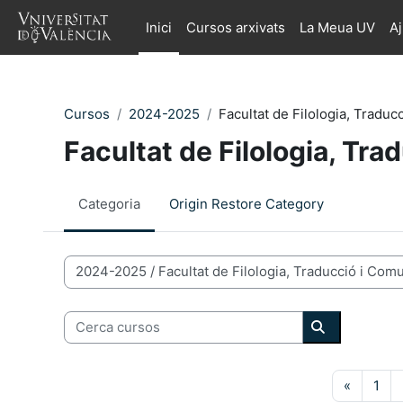
Ves al contingut principal
Inici
Cursos arxivats
La Meua UV
A
Cursos
2024-2025
Facultat de Filologia, Traduc
Facultat de Filologia, Tr
Categoria
Origin Restore Category
Categories de Cursos
Cerca cursos
Cerca curso
Pàgina a
Pàg
«
1