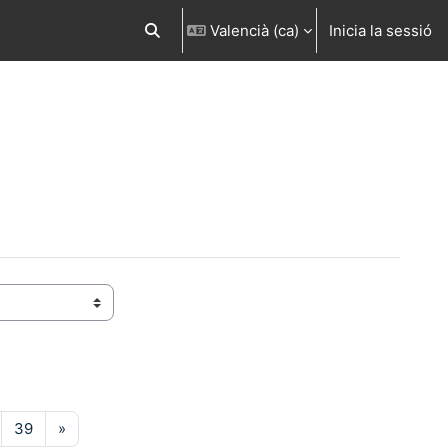
Valencià ‎(ca)‎
Inicia la sessió
Commuta l'entrada de la cerca
 16
Pàgina 39
Pàgina següent
39
»