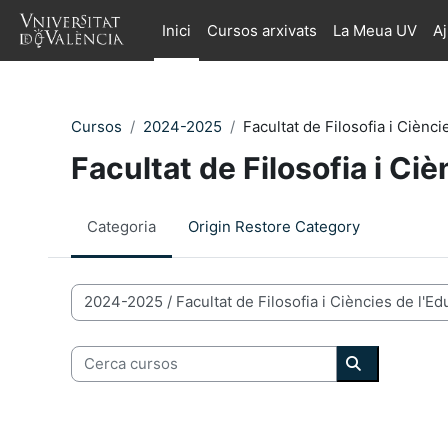
Ves al contingut principal
Inici
Cursos arxivats
La Meua UV
A
Cursos
2024-2025
Facultat de Filosofia i Ciènci
Facultat de Filosofia i Ci
Categoria
Origin Restore Category
Categories de Cursos
Cerca cursos
Cerca curso