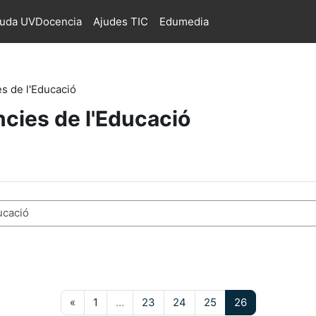
juda UVDocencia
Ajudes TIC
Edumedia
es de l'Educació
ències de l'Educació
s
Pàgina anterior
Pàgina 1
Pàgina 23
Pàgina 24
Pàgina 25
Pàgina 26
«
1
…
23
24
25
26