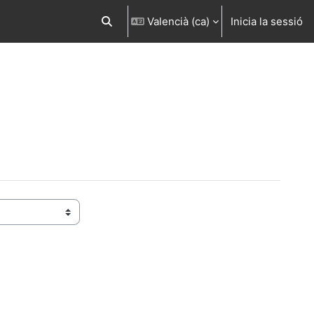
Valencià ‎(ca)‎
Inicia la sessió
Commuta l'entrada de la cerca