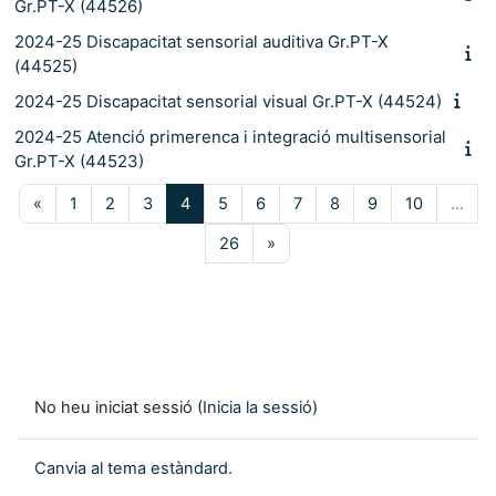
Gr.PT-X (44526)
2024-25 Discapacitat sensorial auditiva Gr.PT-X
(44525)
2024-25 Discapacitat sensorial visual Gr.PT-X (44524)
2024-25 Atenció primerenca i integració multisensorial
Gr.PT-X (44523)
Pàgina anterior
Pàgina 1
Pàgina 2
Pàgina 3
Pàgina 4
Pàgina 5
Pàgina 6
Pàgina 7
Pàgina 8
Pàgina 9
Pàgina 10
«
1
2
3
4
5
6
7
8
9
10
…
Pàgina 26
Pàgina següent
26
»
No heu iniciat sessió (
Inicia la sessió
)
Canvia al tema estàndard.