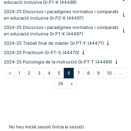
educació inclusiva Gr.P1-X (44498)
2024-25 Discursos i paradigmes normatius i comparats
en educació inclusiva Gr.P2-X (44497)
2024-25 Discursos i paradigmes normatius i comparats
en educació inclusiva Gr.P1-X (44497)
2024-25 Treball final de màster Gr.PT-F (44471)
2024-25 Practicum Gr.PT-S (44470)
2024-25 Psicologia de la instrucció Gr.PT-T (44469)
Pàgina anterior
Pàgina 1
Pàgina 2
Pàgina 3
Pàgina 4
Pàgina 5
Pàgina 6
Pàgina 7
Pàgina 8
Pàgina 9
Pàgina 10
«
1
2
3
4
5
6
7
8
9
10
…
Pàgina 26
Pàgina següent
26
»
No heu iniciat sessió (
Inicia la sessió
)