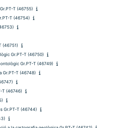
s Gr.PT-T (46755)
Gr.PT-T (46754)
(46753)
T (46751)
lògic Gr.PT-T (46750)
eontològic Gr.PT-T (46749)
ia Gr.PT-T (46748)
(46747)
T-T (46746)
5)
ngs Gr.PT-T (46744)
43)
ció a la cartografia geològica Gr.PT-T (46742)