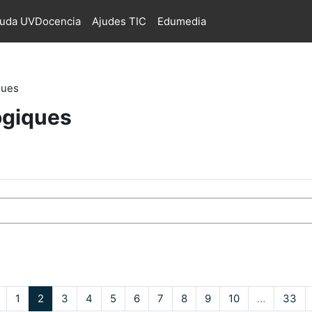
juda UVDocencia
Ajudes TIC
Edumedia
ques
ògiques
s
Pàgina anterior
Pàgina 1
Pàgina 2
Pàgina 3
Pàgina 4
Pàgina 5
Pàgina 6
Pàgina 7
Pàgina 8
Pàgina 9
Pàgina 10
Pà
1
2
3
4
5
6
7
8
9
10
…
33