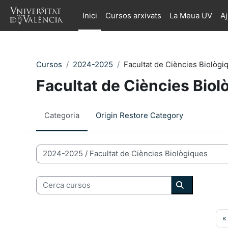
Ves al contingut principal
Inici
Cursos arxivats
La Meua UV
A
Cursos
2024-2025
Facultat de Ciències Biològi
Facultat de Ciències Biol
Categoria
Origin Restore Category
Categories de Cursos
Cerca cursos
Cerca curso
«