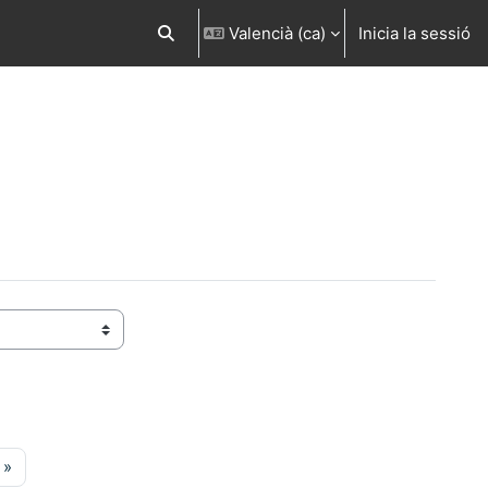
Valencià ‎(ca)‎
Inicia la sessió
Commuta l'entrada de la cerca
gina 33
Pàgina següent
»