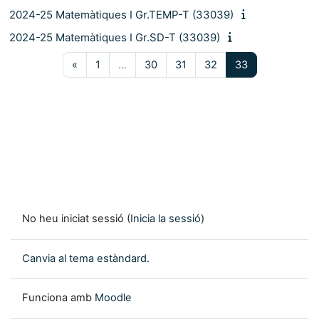
2024-25 Matemàtiques I Gr.TEMP-T (33039)
2024-25 Matemàtiques I Gr.SD-T (33039)
Pàgina anterior
Pàgina 1
Pàgina 30
Pàgina 31
Pàgina 32
Pàgina 33
«
1
…
30
31
32
33
No heu iniciat sessió (
Inicia la sessió
)
Canvia al tema estàndard.
Funciona amb
Moodle