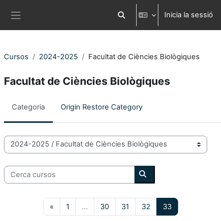
Ves al contingut principal
Inicia la sessió
Commuta l'entrada de la cerca
Panell lateral
Cursos
2024-2025
Facultat de Ciències Biològiques
Facultat de Ciències Biològiques
Categoria
Origin Restore Category
Categories de Cursos
Cerca cursos
Cerca cursos
Pàgina anterior
Pàgina 1
Pàgina 30
Pàgina 31
Pàgina 32
Pàgina 33
«
1
…
30
31
32
33