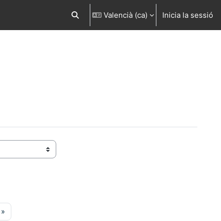
Valencià ‎(ca)‎
Inicia la sessió
Commuta l'entrada de la cerca
ina 22
Pàgina següent
»