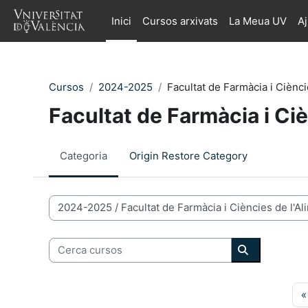
Ves al contingut principal
Inici
Cursos arxivats
La Meua UV
A
Cursos
2024-2025
Facultat de Farmàcia i Ciènci
Facultat de Farmàcia i Ciè
Categoria
Origin Restore Category
Categories de Cursos
Cerca cursos
Cerca curso
«