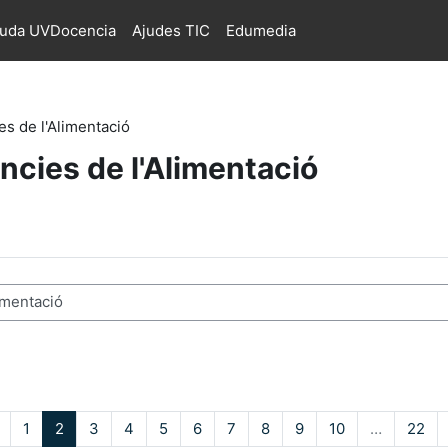
juda UVDocencia
Ajudes TIC
Edumedia
es de l'Alimentació
ncies de l'Alimentació
s
Pàgina anterior
Pàgina 1
Pàgina 2
Pàgina 3
Pàgina 4
Pàgina 5
Pàgina 6
Pàgina 7
Pàgina 8
Pàgina 9
Pàgina 10
Pàg
1
2
3
4
5
6
7
8
9
10
…
22