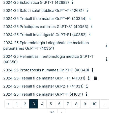
2024-25 Estadística Gr.PT-T (42682)
2024-25 Salut i salut pública Gr.PT-T (42681)
2024-25 Treball fi de màster Gr.PT-F1 (40354)
2024-25 Pràctiques externes Gr.PT-S1 (40353)
2024-25 Treball investigació Gr.PT-F1 (40352)
2024-25 Epidemiologia i diagnòstic de malalties
parasitàries Gr.PT-T (40351)
2024-25 Helmintiasi i entomologia mèdica Gr.PT-T
(40350)
2024-25 Protozoosis humanes Gr.PT-T (40349)
2024-25 Treball fi de màster Gr.PT-F1 (41031)
2024-25 Treball fi de màster Gr.P2-F (41031)
2024-25 Treball fi de màster Gr.P1-F (41031)
Pàgina anterior
Pàgina 1
Pàgina 2
Pàgina 3
Pàgina 4
Pàgina 5
Pàgina 6
Pàgina 7
Pàgina 8
Pàgina 9
Pàgina 10
«
1
2
3
4
5
6
7
8
9
10
…
Pàgina 22
Pàgina següent
22
»