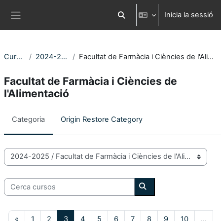
Ves al contingut principal
Inicia la sessió
Commuta l'entrada de la cerca
Panell lateral
Cursos
2024-2025
Facultat de Farmàcia i Ciències de l'Alimentació
Facultat de Farmàcia i Ciències de
l'Alimentació
Categoria
Origin Restore Category
Categories de Cursos
Cerca cursos
Cerca cursos
Pàgina anterior
Pàgina 1
Pàgina 2
Pàgina 3
Pàgina 4
Pàgina 5
Pàgina 6
Pàgina 7
Pàgina 8
Pàgina 9
Pàgina 10
«
1
2
3
4
5
6
7
8
9
10
…