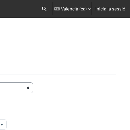
Valencià ‎(ca)‎
Inicia la sessió
Commuta l'entrada de la cerca
ina 22
Pàgina següent
»