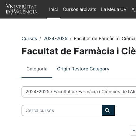
Ves al contingut principal
Inici
Cursos arxivats
La Meua UV
A
Cursos
2024-2025
Facultat de Farmàcia i Ciènci
Facultat de Farmàcia i Ciè
Categoria
Origin Restore Category
Categories de Cursos
Cerca cursos
Cerca curso
«