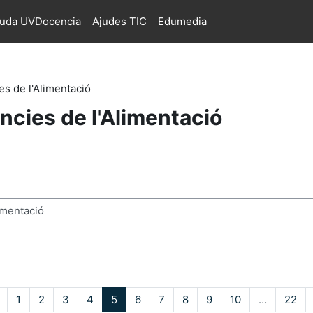
juda UVDocencia
Ajudes TIC
Edumedia
es de l'Alimentació
ncies de l'Alimentació
s
Pàgina anterior
Pàgina 1
Pàgina 2
Pàgina 3
Pàgina 4
Pàgina 5
Pàgina 6
Pàgina 7
Pàgina 8
Pàgina 9
Pàgina 10
Pàg
1
2
3
4
5
6
7
8
9
10
…
22