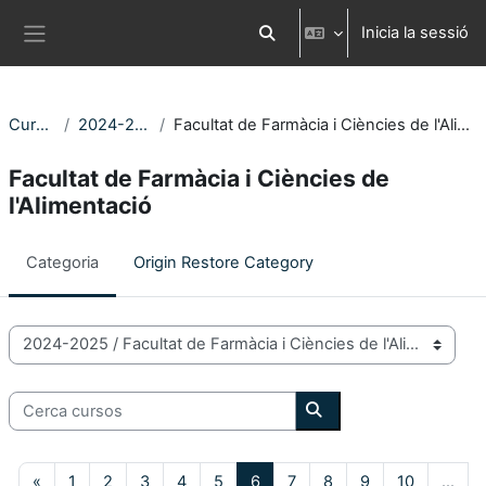
Ves al contingut principal
Inicia la sessió
Commuta l'entrada de la cerca
Panell lateral
Cursos
2024-2025
Facultat de Farmàcia i Ciències de l'Alimentació
Facultat de Farmàcia i Ciències de
l'Alimentació
Categoria
Origin Restore Category
Categories de Cursos
Cerca cursos
Cerca cursos
Pàgina anterior
Pàgina 1
Pàgina 2
Pàgina 3
Pàgina 4
Pàgina 5
Pàgina 6
Pàgina 7
Pàgina 8
Pàgina 9
Pàgina 10
«
1
2
3
4
5
6
7
8
9
10
…