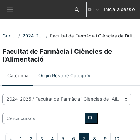
Ves al contingut principal
Inicia la sessió
Commuta l'entrada de la cerca
Panell lateral
Cursos
2024-2025
Facultat de Farmàcia i Ciències de l'Alimentació
Facultat de Farmàcia i Ciències de
l'Alimentació
Categoria
Origin Restore Category
Categories de Cursos
Cerca cursos
Cerca cursos
Pàgina anterior
Pàgina 1
Pàgina 2
Pàgina 3
Pàgina 4
Pàgina 5
Pàgina 6
Pàgina 7
Pàgina 8
Pàgina 9
Pàgina 10
«
1
2
3
4
5
6
7
8
9
10
…