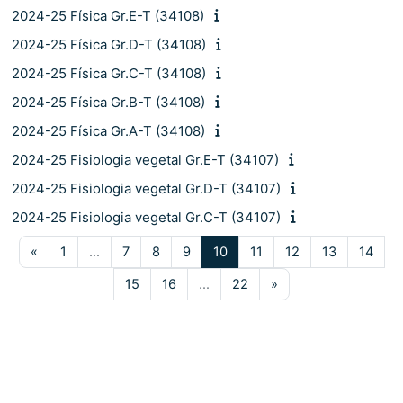
2024-25 Física Gr.E-T (34108)
2024-25 Física Gr.D-T (34108)
2024-25 Física Gr.C-T (34108)
2024-25 Física Gr.B-T (34108)
2024-25 Física Gr.A-T (34108)
2024-25 Fisiologia vegetal Gr.E-T (34107)
2024-25 Fisiologia vegetal Gr.D-T (34107)
2024-25 Fisiologia vegetal Gr.C-T (34107)
Pàgina anterior
Pàgina 1
Pàgina 7
Pàgina 8
Pàgina 9
Pàgina 10
Pàgina 11
Pàgina 12
Pàgina 13
Pàgi
«
1
…
7
8
9
10
11
12
13
14
Pàgina 15
Pàgina 16
Pàgina 22
Pàgina següent
15
16
…
22
»