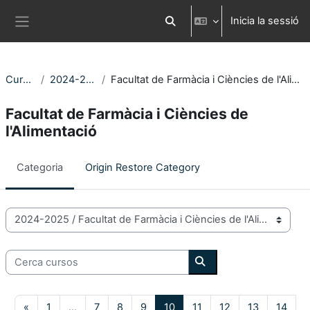
Ves al contingut principal
Inicia la sessió
Commuta l'entrada de la cerca
Panell lateral
Cursos
2024-2025
Facultat de Farmàcia i Ciències de l'Alimentació
Facultat de Farmàcia i Ciències de
l'Alimentació
Categoria
Origin Restore Category
Categories de Cursos
Cerca cursos
Cerca cursos
Pàgina anterior
Pàgina 1
Pàgina 7
Pàgina 8
Pàgina 9
Pàgina 10
Pàgina 11
Pàgina 12
Pàgina 13
Pàgi
«
1
…
7
8
9
10
11
12
13
14