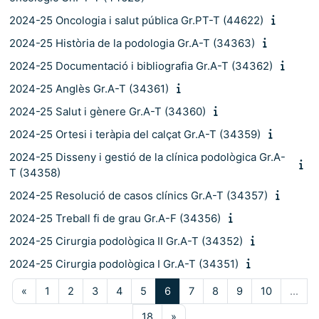
2024-25 Oncologia i salut pública Gr.PT-T (44622)
2024-25 Història de la podologia Gr.A-T (34363)
2024-25 Documentació i bibliografia Gr.A-T (34362)
2024-25 Anglès Gr.A-T (34361)
2024-25 Salut i gènere Gr.A-T (34360)
2024-25 Ortesi i teràpia del calçat Gr.A-T (34359)
2024-25 Disseny i gestió de la clínica podològica Gr.A-
T (34358)
2024-25 Resolució de casos clínics Gr.A-T (34357)
2024-25 Treball fi de grau Gr.A-F (34356)
2024-25 Cirurgia podològica II Gr.A-T (34352)
2024-25 Cirurgia podològica I Gr.A-T (34351)
Pàgina anterior
Pàgina 1
Pàgina 2
Pàgina 3
Pàgina 4
Pàgina 5
Pàgina 6
Pàgina 7
Pàgina 8
Pàgina 9
Pàgina 10
«
1
2
3
4
5
6
7
8
9
10
…
Pàgina 18
Pàgina següent
18
»