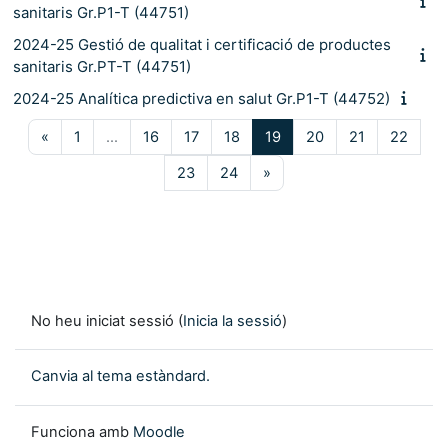
sanitaris Gr.P1-T (44751)
2024-25 Gestió de qualitat i certificació de productes
sanitaris Gr.PT-T (44751)
2024-25 Analítica predictiva en salut Gr.P1-T (44752)
Pàgina anterior
Pàgina 1
Pàgina 16
Pàgina 17
Pàgina 18
Pàgina 19
Pàgina 20
Pàgina 21
Pàgin
«
1
…
16
17
18
19
20
21
22
Pàgina 23
Pàgina 24
Pàgina següent
23
24
»
No heu iniciat sessió (
Inicia la sessió
)
Canvia al tema estàndard.
Funciona amb
Moodle