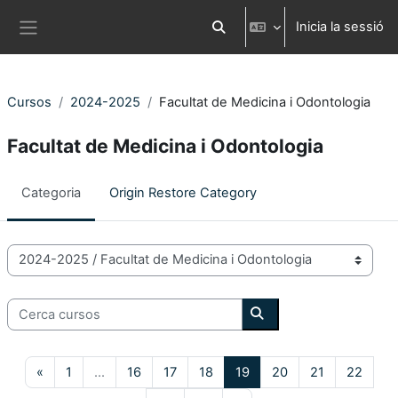
Ves al contingut principal
Inicia la sessió
Commuta l'entrada de la cerca
Panell lateral
Cursos
2024-2025
Facultat de Medicina i Odontologia
Facultat de Medicina i Odontologia
Categoria
Origin Restore Category
Categories de Cursos
Cerca cursos
Cerca cursos
Pàgina anterior
Pàgina 1
Pàgina 16
Pàgina 17
Pàgina 18
Pàgina 19
Pàgina 20
Pàgina 21
Pàgin
«
1
…
16
17
18
19
20
21
22