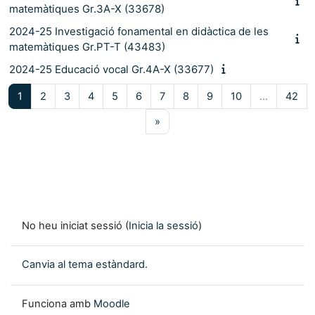
matemàtiques Gr.3A-X (33678)
2024-25 Investigació fonamental en didàctica de les
matemàtiques Gr.PT-T (43483)
2024-25 Educació vocal Gr.4A-X (33677)
Pàgina 1
Pàgina 2
Pàgina 3
Pàgina 4
Pàgina 5
Pàgina 6
Pàgina 7
Pàgina 8
Pàgina 9
Pàgina 10
Pàg
1
2
3
4
5
6
7
8
9
10
…
42
Pàgina següent
»
No heu iniciat sessió (
Inicia la sessió
)
Canvia al tema estàndard.
Funciona amb
Moodle