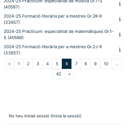
2024-25 Pràcticum: especialitat de música Gr.1-S
(40567)
2024-25 Formació literària per a mestres Gr.2K-X
(33657)
2024-25 Pràcticum: especialitat de matemàtiques Gr.1-
S (40566)
2024-25 Formació literària per a mestres Gr.2J-X
(33657)
Pàgina anterior
Pàgina 1
Pàgina 2
Pàgina 3
Pàgina 4
Pàgina 5
Pàgina 6
Pàgina 7
Pàgina 8
Pàgina 9
Pàgina 10
«
1
2
3
4
5
6
7
8
9
10
…
Pàgina 42
Pàgina següent
42
»
No heu iniciat sessió (
Inicia la sessió
)