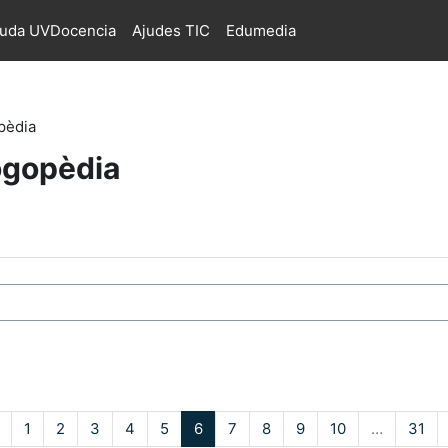
juda UVDocencia
Ajudes TIC
Edumedia
opèdia
Logopèdia
s
Pàgina anterior
Pàgina 1
Pàgina 2
Pàgina 3
Pàgina 4
Pàgina 5
Pàgina 6
Pàgina 7
Pàgina 8
Pàgina 9
Pàgina 10
Pàg
1
2
3
4
5
6
7
8
9
10
…
31