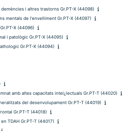
 demències i altres trastorns Gr.PT-X (44098)
orns mentals de l'envelliment Gr.PT-X (44097)
a Gr.PT-X (44096)
al i patològic Gr.PT-X (44095)
pathologic Gr.PT-X (44094)
)
umnat amb altes capacitats intel¿lectuals Gr.PT-T (44020)
eneralitzats del desenvolupament Gr.PT-T (44019)
frontal Gr.PT-T (44018)
ó en TDAH Gr.PT-T (44017)