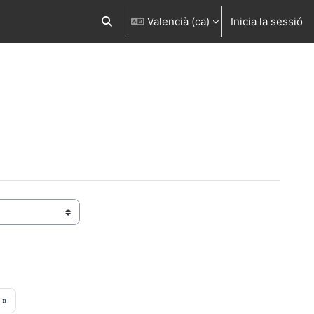
Valencià ‎(ca)‎
Inicia la sessió
Commuta l'entrada de la cerca
ina 31
Pàgina següent
»