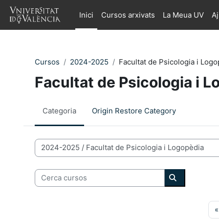
Ves al contingut principal
Inici
Cursos arxivats
La Meua UV
A
Cursos
2024-2025
Facultat de Psicologia i Log
Facultat de Psicologia i 
Categoria
Origin Restore Category
Categories de Cursos
Cerca cursos
Cerca curso
«