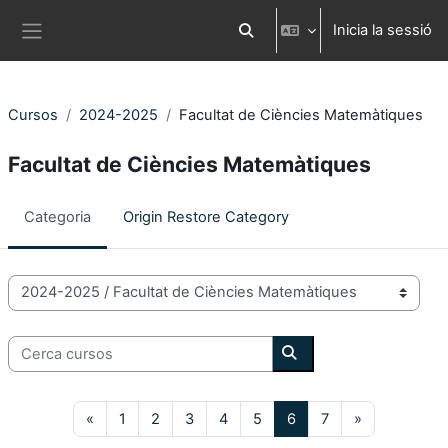
Ves al contingut principal
Inicia la sessió
Commuta l'entrada de la cerca
Panell lateral
Cursos
2024-2025
Facultat de Ciències Matemàtiques
Facultat de Ciències Matemàtiques
Categoria
Origin Restore Category
Categories de Cursos
Cerca cursos
Cerca cursos
Pàgina anterior
Pàgina 1
Pàgina 2
Pàgina 3
Pàgina 4
Pàgina 5
Pàgina 6
Pàgina 7
Pàgina segü
«
1
2
3
4
5
6
7
»