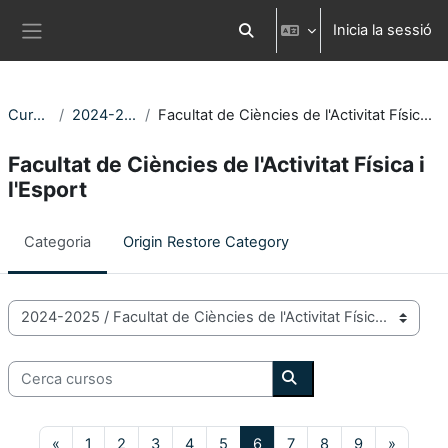
Ves al contingut principal
Inicia la sessió
Commuta l'entrada de la cerca
Panell lateral
Cursos
2024-2025
Facultat de Ciències de l'Activitat Física i l'Esport
Facultat de Ciències de l'Activitat Física i
l'Esport
Categoria
Origin Restore Category
Categories de Cursos
Cerca cursos
Cerca cursos
Pàgina anterior
Pàgina 1
Pàgina 2
Pàgina 3
Pàgina 4
Pàgina 5
Pàgina 6
Pàgina 7
Pàgina 8
Pàgina 9
Pàgina
«
1
2
3
4
5
6
7
8
9
»