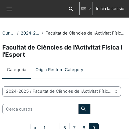
Ves al contingut principal
Inicia la sessió
Commuta l'entrada de la cerca
Panell lateral
Cursos
2024-2025
Facultat de Ciències de l'Activitat Física i l'Esport
Facultat de Ciències de l'Activitat Física i
l'Esport
Categoria
Origin Restore Category
Categories de Cursos
Cerca cursos
Cerca cursos
Pàgina anterior
Pàgina 1
Pàgina 6
Pàgina 7
Pàgina 8
Pàgina 9
«
1
…
6
7
8
9