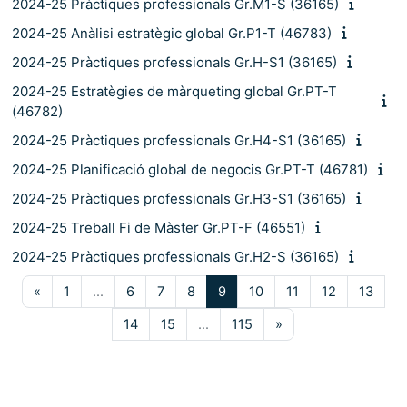
2024-25 Pràctiques professionals Gr.M1-S (36165)
2024-25 Anàlisi estratègic global Gr.P1-T (46783)
2024-25 Pràctiques professionals Gr.H-S1 (36165)
2024-25 Estratègies de màrqueting global Gr.PT-T
(46782)
2024-25 Pràctiques professionals Gr.H4-S1 (36165)
2024-25 Planificació global de negocis Gr.PT-T (46781)
2024-25 Pràctiques professionals Gr.H3-S1 (36165)
2024-25 Treball Fi de Màster Gr.PT-F (46551)
2024-25 Pràctiques professionals Gr.H2-S (36165)
Pàgina anterior
Pàgina 1
Pàgina 6
Pàgina 7
Pàgina 8
Pàgina 9
Pàgina 10
Pàgina 11
Pàgina 12
Pàgin
«
1
…
6
7
8
9
10
11
12
13
Pàgina 14
Pàgina 15
Pàgina 115
Pàgina següent
14
15
…
115
»