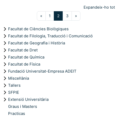
Expandeix-ho tot
Pàgina anterior
Pàgina 1
Pàgina 2
Pàgina 3
Pàgina següent
«
1
2
3
»
Facultat de Ciències Biològiques
Facultat de Filologia, Traducció i Comunicació
Facultat de Geografia i Història
Facultat de Dret
Facultat de Química
Facultat de Física
Fundació Universitat-Empresa ADEIT
Miscel·lània
Tallers
SFPIE
Extensió Universitària
Graus i Masters
Practicas