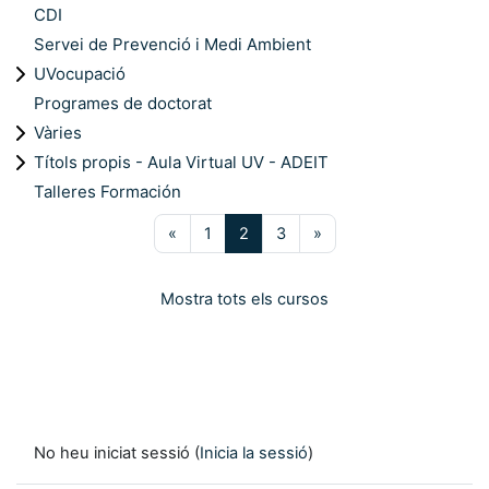
CDI
Servei de Prevenció i Medi Ambient
UVocupació
Programes de doctorat
Vàries
Títols propis - Aula Virtual UV - ADEIT
Talleres Formación
Pàgina anterior
Pàgina 1
Pàgina 2
Pàgina 3
Pàgina següent
«
1
2
3
»
Mostra tots els cursos
No heu iniciat sessió (
Inicia la sessió
)