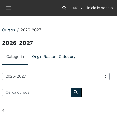
Ves al contingut principal
Inicia la sessió
Commuta l'entrada de la cerca
Panell lateral
Cursos
2026-2027
2026-2027
Categoria
Origin Restore Category
Categories de Cursos
Cerca cursos
Cerca cursos
4