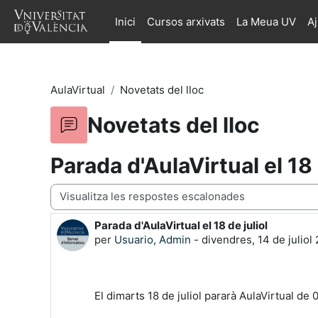
Ves al contingut principal
Inici
Cursos arxivats
La Meua UV
A
AulaVirtual
Novetats del lloc
Novetats del lloc
Parada d'AulaVirtual el 18 
Mode de visualització
Parada d'AulaVirtual el 18 de juliol
Nombre de respostes: 0
per
Usuario, Admin
-
divendres, 14 de juliol
El dimarts 18 de juliol pararà AulaVirtual de