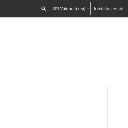
Valencià ‎(ca)‎
Inicia la sessió
Commuta l'entrada de la cerca