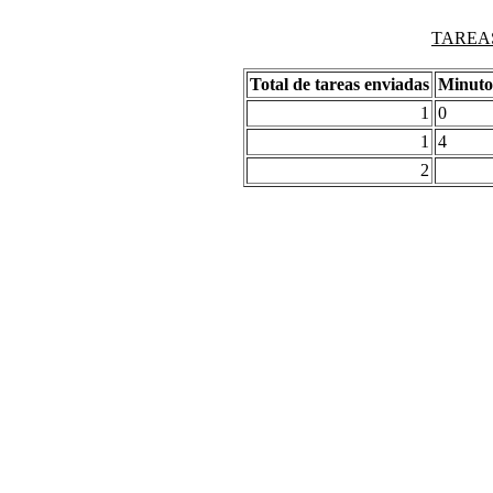
TAREAS
Total de tareas enviadas
Minuto
1
0
1
4
2