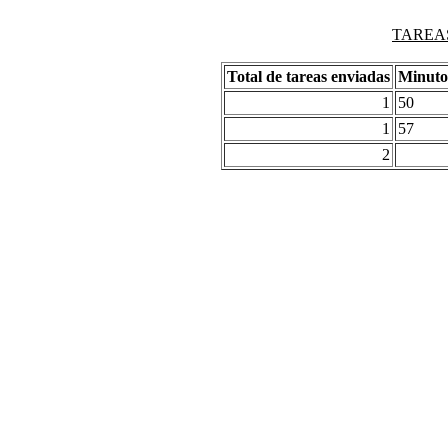
TAREAS
Total de tareas enviadas
Minuto
1
50
1
57
2