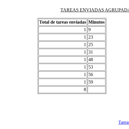
TAREAS ENVIADAS AGRUPADAS PO
Total de tareas enviadas
Minutos
1
9
1
23
1
25
1
31
1
48
1
53
1
56
1
59
8
Tarea