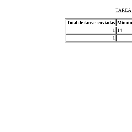
TAREAS
Total de tareas enviadas
Minuto
1
14
1