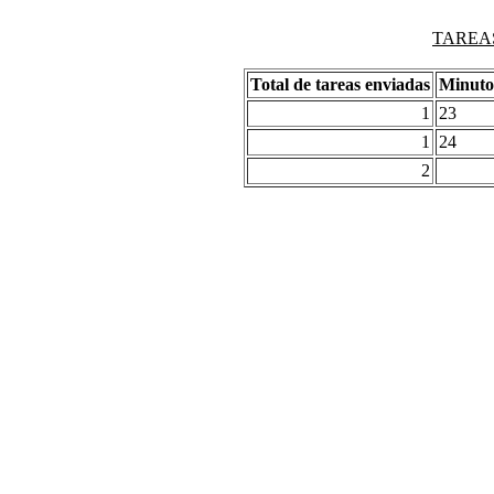
TAREAS
Total de tareas enviadas
Minuto
1
23
1
24
2