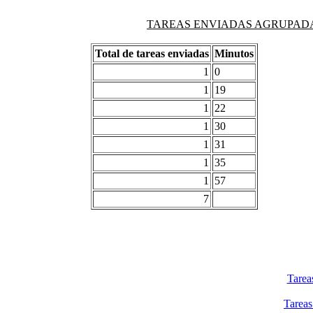
TAREAS ENVIADAS AGRUPADAS PO
Total de tareas enviadas
Minutos
1
0
1
19
1
22
1
30
1
31
1
35
1
57
7
Tarea
Tareas