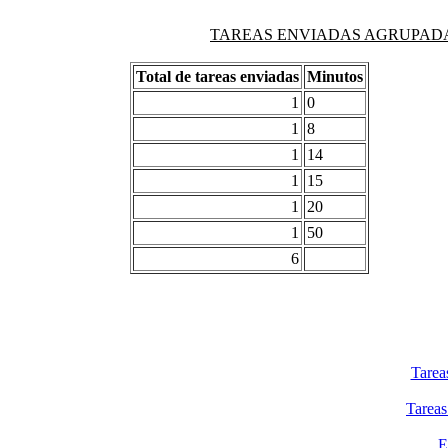
TAREAS ENVIADAS AGRUPADAS PO
Total de tareas enviadas
Minutos
1
0
1
8
1
14
1
15
1
20
1
50
6
Tarea
Tareas
E