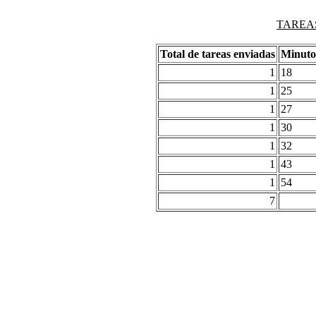
TAREAS
Total de tareas enviadas
Minuto
1
18
1
25
1
27
1
30
1
32
1
43
1
54
7