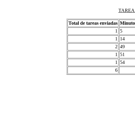
TAREAS
Total de tareas enviadas
Minuto
1
5
1
14
2
49
1
51
1
54
6