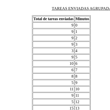
TAREAS ENVIADAS AGRUPADAS PO
Total de tareas enviadas
Minutos
9
0
9
1
9
2
9
3
3
4
9
5
10
6
6
7
8
8
5
9
11
10
9
11
5
12
15
13