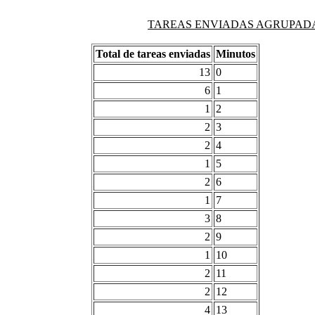
TAREAS ENVIADAS AGRUPADAS PO
Total de tareas enviadas
Minutos
13
0
6
1
1
2
2
3
2
4
1
5
2
6
1
7
3
8
2
9
1
10
2
11
2
12
4
13