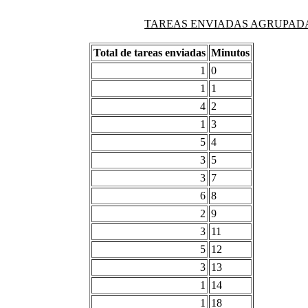
TAREAS ENVIADAS AGRUPADAS PO
Total de tareas enviadas
Minutos
1
0
1
1
4
2
1
3
5
4
3
5
3
7
6
8
2
9
3
11
5
12
3
13
1
14
1
18